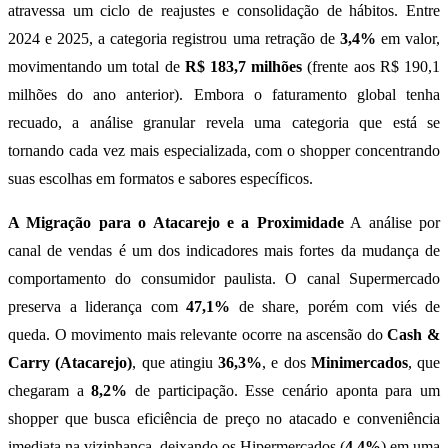
atravessa um ciclo de reajustes e consolidação de hábitos. Entre
2024 e 2025, a categoria registrou uma retração de
3,4%
em valor,
movimentando um total de
R$ 183,7 milhões
(frente aos R$ 190,1
milhões do ano anterior). Embora o faturamento global tenha
recuado, a análise granular revela uma categoria que está se
tornando cada vez mais especializada, com o shopper concentrando
suas escolhas em formatos e sabores específicos.
A Migração para o Atacarejo e a Proximidade
A análise por
canal de vendas é um dos indicadores mais fortes da mudança de
comportamento do consumidor paulista. O canal Supermercado
preserva a liderança com
47,1%
de share, porém com viés de
queda. O movimento mais relevante ocorre na ascensão do
Cash &
Carry (Atacarejo)
, que atingiu
36,3%
, e dos
Minimercados
, que
chegaram a
8,2%
de participação. Esse cenário aponta para um
shopper que busca eficiência de preço no atacado e conveniência
imediata na vizinhança, deixando os Hipermercados (
4,4%
) em uma